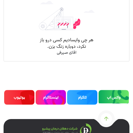
اقای صیرفی
واتس اپ
تلگرام
اینستاگرام
یوتیوب