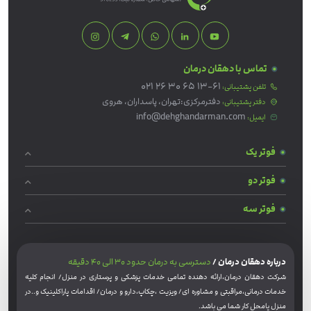
تماس با دهقان درمان
021 26 30 65 13-61
تلفن پشتیبانی:
دفترمرکزی:تهران، پاسداران، هروی
دفتر پشتیبانی:
info@dehghandarman.com
ایمیل:
فوتر یک
فوتر دو
فوتر سه
درباره دهقان درمان /
دسترسی به درمان حدود 30 الی 40 دقیقه
شرکت دهقان درمان،ارائه دهنده تمامی خدمات پزشکی و پرستاری در منزل/ انجام کلیه
خدمات درمانی،مراقبتی و مشاوره ای/ ویزیت ،چکاپ،دارو و درمان/ اقدامات پاراکلینیک و..در
منزل یامحل کار شما می باشد.