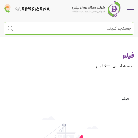
+98
9129615938
فیلم
صفحه اصلی
فیلم
فیلم