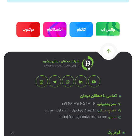
واتس اپ
تلگرام
اینستاگرام
یوتیوب
تماس با دهقان درمان
021 26 30 65 13-61
تلفن پشتیبانی:
دفترمرکزی:تهران، پاسداران، هروی
دفتر پشتیبانی:
info@dehghandarman.com
ایمیل:
فوتر یک