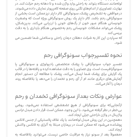
لوله‌مانند دستگاه بتواند به راحتی وارد واژن شده و تا دهانه رحم حرکت کند. در
نهایت، تصاویری از اندام‌های لگنی روی صفحه کامپیوتر نمایش داده می‌شوند.
در مواقعی به تشخیص پزشک، سونوگرافی کالر داپلر نیز ممکن است بخشی از
سونوگرافی رحم باشد. کالر داپلر یک روش سونوگرافی ویژه است که وضعیت
خونرسانی هنگام عبور خون از رگ‌های خونی را ارزیابی می‌کند. بدین‌شکل،
پزشک می‌تواند مشکلات خونرسانی رحم به‌خصوص هنگام بارداری را به دقت
بررسی کند
که سپاردن این کار به شرکت دهقان درمان راحتی و سلامتی شما تضمبن می
شود.
نح
وه تفسیرجواب سونوگرافی رحم
تفسیر جواب سونوگرافی با پزشک متخصص رادیولوژی و سونوگرافی یا
سونوگرافیست است. وی تصاویر را به دقت مشاهده کرده و یافته‌ها را در قالب
یک گزارش برای پزشک شما ارسال می‌کند. پزشک با مطالعه آن دستور انجام
آزمایش‌های دیگری مانند ام آر آی رحم و تخمدان را می‌دهد یا بلافاصله روند
درمان را آغاز می‌کند.
ع
وارض
ونکات بعداز سونوگرافی تخمدان و رحم
ازآنجایی‌که برای سونوگرافی از هیچ تشعشعی استفاده نمی‌شود، روشی
بی‌خطر در نظر گرفته می‌شود. با این وجود، ممکن است قرار دادن مبدل ترانس
واژینال در واژن ناراحتی جزئی ایجاد کند.
*همچنین در این روش مبدل لوله‌مانند با یک غلاف پلاستیکی از جنس لاتکس
پوشانده می‌شود که ممکن است در بیماران مبتلا به آلرژی به لاتکس واکنش
ایجاد کند.
*معمولاً بعد از سونو نیاز به مراقبت خاصی نیست. می‌توانید بلافاصله به