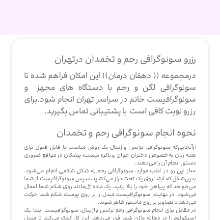
رزرو سونوگرافی رحم و تخمدان درتهران
درمجموعه (( دهقان درمان)) این امکان فراهم شده تا
سونوگرافی لگن و رحم با دستگاه های مجهز و
سونوگرافیست خانم در سراسر تهران انجام شود.برای
رزرو نوبت کافی است با پشتیبانی تماس بگیرید.
نحوه انجام سونوگرافی رحم و تخمدان
ازآنجایی‌که سونوگرافی ترانس واژینال یک روش مناسب یا قابل قبول برای
همه زنان به‌خصوص دختران جوان و باکره نیست؛ پزشکان در مواقع ضروری
دستور انجام آن را می‌دهند.
**از این رو در اغلب موارد، سونوگرافی رحم به شکل شکمی انجام می‌شود.
بدین‌شکل که ابتدا روی یک تخت دراز می‌کشید. سپس سونوگرافیست از شما
می‌خواهد که پیراهن خود را بالا بزنید. یک ماده ژل‌مانند روی شکم شما اعمال
می‌شود. در نهایت، سونوگرافیست مبدل را بر روی پوست شکم شما حرکت
می‌دهد تا تصاویر بر روی مانیتور ظاهر شوند.
در مقابل برای انجام سونوگرافی رحم ترانس واژینال، سونوگرافیست ابتدا یک
اسپکولوم را در دهانه واژن شما قرار می‌دهد. این کار کمک می‌کند تا مبدل