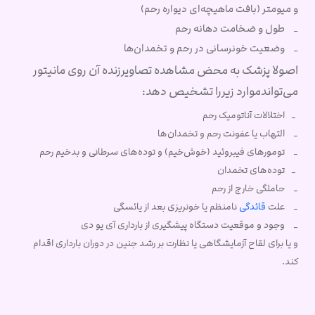
و میومتر (بافت ماهیچه‌ای دیواره رحم)
_ طول و ضخامت دهانه رحم
_ وضعیت خونرسانی در رحم و تخمدان‌ها
اصولا پزشک به محض مشاهده تصاویرزنده آن روی مانیتور
می‌تواندموارد زیررا تشخیص دهد:
_ اختلالات آناتومیک رحم
_ التهاب یا عفونت رحم و تخمدان‌ها
_ تومورهای فیبروئید (خوش‌خیم) و توده‌های سرطانی و بدخیم رحم
_ توده‌های تخمدان
_ حاملگی خارج از رحم
_ علت
قائدگی
نامنظم یا خونریزی بعد از یائسگی
_ وجود و موقعیت دستگاه پیشگیری از بارداری آی یو دی
و یا برای لقاح آزمایشگاهی یا نظارت بر رشد جنین در دوران بارداری اقدام
کند.