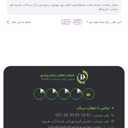
بسیار رضایت مندیم تخت میخواستیم خیلی زود بهمون رسوندین و از پرداخت هزینه هم
رضایت داریم✔️
0
0
این نظر برای شما مفید بود ؟
پاسخ به این نظر
واتس اپ
تلگرام
اینستاگرام
یوتیوب
تماس با دهقان درمان
021 26 30 65 13-61
تلفن پشتیبانی:
دفترمرکزی:تهران، پاسداران، هروی
دفتر پشتیبانی:
info@dehghandarman.com
ایمیل: