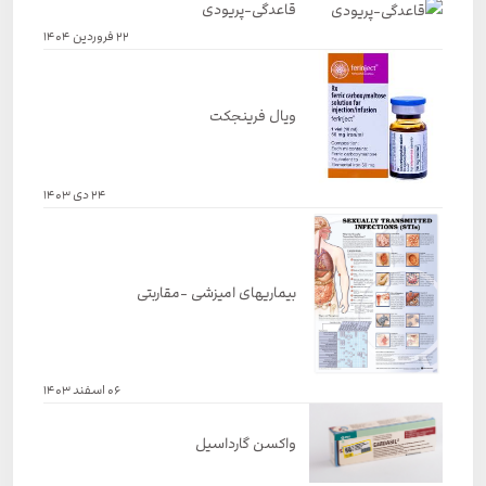
قاعدگی-پریودی
22 فروردین 1404
ویال فرینجکت
24 دی 1403
بیماریهای امیزشی -مقاربتی
06 اسفند 1403
واکسن گارداسیل