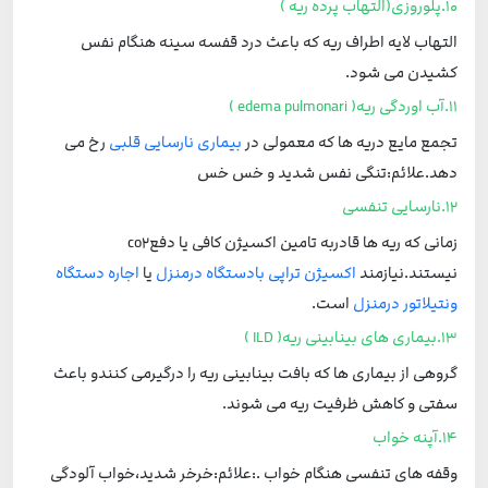
10.پلوروزی(التهاب پرده ریه )
التهاب لایه اطراف ریه که باعث درد قفسه سینه هنگام نفس
کشیدن می شود.
11.آب اوردگی ریه( edema pulmonari )
تجمع مایع دریه ها که معمولی در
بیماری نارسایی قلبی
رخ می
دهد.علائم:تنگی نفس شدید و خس خس
12.نارسایی تنفسی
زمانی که ریه ها قادربه تامین اکسیژن کافی یا دفعco2
نیستند.نیازمند
اکسیژن تراپی بادستگاه درمنزل
یا
اجاره دستگاه
ونتیلاتور درمنزل
است.
13.بیماری های بینابینی ریه( ILD )
گروهی از بیماری ها که بافت بینابینی ریه را درگیرمی کنندو باعث
سفتی و کاهش ظرفیت ریه می شوند.
14.آپنه خواب
وقفه های تنفسی هنگام خواب .:علائم:خرخر شدید،خواب آلودگی