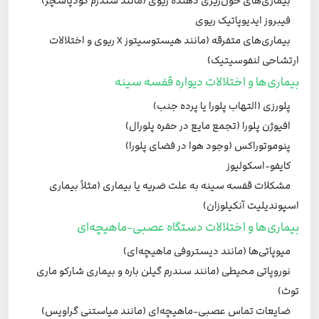
بیماری‌های خون‌ریزی دهنده ریوی (مانند سندرم گودپاسچر)
فیبروز ایدیوپاتیک ریوی
بیماری‌های متفرقه (مانند هیستوسیتوز X ریوی و اختلالات
ارتشاحی لنفوسیتیک)
بیماری‌ها و اختلالات دیواره قفسه سینه
پلورزی (التهاب پلورا یا پرده جنب)
افیوژن پلورا (تجمع مایع در حفره پلورال)
پنوموتوراکس (وجود هوا در فضای پلورا)
کایفو-اسکولیوز
مشکلات قفسه سینه به علت ضریه یا بیماری (مثلاً بیماری
اسپوندیلیت آنکیلوزان)
بیماری‌ها و اختلالات دستگاه عصبی-ماهیچه‌ای
میوپاتی‌ها (مانند دیستروفی ماهیچه‌ای)
نوروپاتی محیطی (مانند سندرم گیلن باره و بیماری شارکو ماری
توث)
ضایعات تماس عصبی-ماهیچه‌ای (مانند میاستنی گراویس)