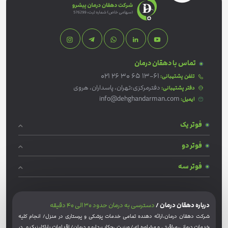
تماس با دهقان درمان
021 26 30 65 13-61
تلفن پشتیبانی:
دفترمرکزی:تهران، پاسداران، هروی
دفتر پشتیبانی:
info@dehghandarman.com
ایمیل:
فوتر یک
فوتر دو
فوتر سه
درباره دهقان درمان /
دسترسی به درمان حدود 30 الی 40 دقیقه
شرکت دهقان درمان،ارائه دهنده تمامی خدمات پزشکی و پرستاری در منزل/ انجام کلیه
خدمات درمانی،مراقبتی و مشاوره ای/ ویزیت ،چکاپ،دارو و درمان/ اقدامات پاراکلینیک و..در