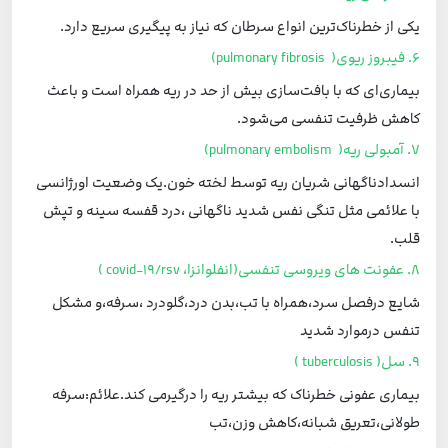
یکی از خطرناک‌ترین انواع سرطان که نیاز به پیگیری سریع دارد.
6. فیبروز ریوی( pulmonary fibrosis)
بیماری‌ای که با بافت‌سازی بیش از حد در ریه همراه است و باعث
کاهش ظرفیت تنفسی می‌شود.
7. آمبولی ریه( pulmonary embolism)
انسدادناگهانی شریان ریه توسط لخته خون.یک وضعیت اورژانسی
با علائمی مثل تنگی نفس شدید ناگهانی ،درد قفسه سینه و تپش
قلب.
8. عفونت های ویروسی تنفسی(انفلوانزا، covid-19/rsv )
شایع درفصل سرد،همراه با تب،بدن درد،گلودرد ،سرفه،و مشکل
تنفس درموارد شدید
9. سل( tuberculosis )
بیماری عفونی خطرناک که بیشتر ریه را درگیرمی کند.علائم:سرفه
طولانی،تعریق شبانه،کاهش وزن،تب