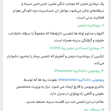
یک بیماری مزمن که موجب تنگی نفس، خس‌خس سینه و
سرفه‌های مکرر می‌شود.عوامل ان حساسیت،دود،الودگی هوا و
فعالیت بدنی است.
2. برونشیت مزمن
التهاب مداوم لوله ها تنفسی (نایژه‌ها) که معمولاً با سرفه‌، خلط‌،تب
خفیف و گرفتگی سینه همراه است.
3. بیماری انسدادی مزمن ریه (COPD)
ترکیبی از برونشیت مزمن و آمفیزم که تنفس بیمار را به‌مرور دشوارتر
می‌کند.
4. پنومونی-ذات‌الریه (Pneumonia)
پنومونی-ذات‌الریه (Pneumonia)
عفونت ریه ها که توسط
باکتری،ویوس یا قارچ ایجاد می شود. نیاز به ویزیت متخصص
عفونی و گاهی رادیولوژی در منزل دارد.
علائم تب،لرز،تنفس تند،درد قفسه سینه ،ضعف شدید.
5. سرطان ریه