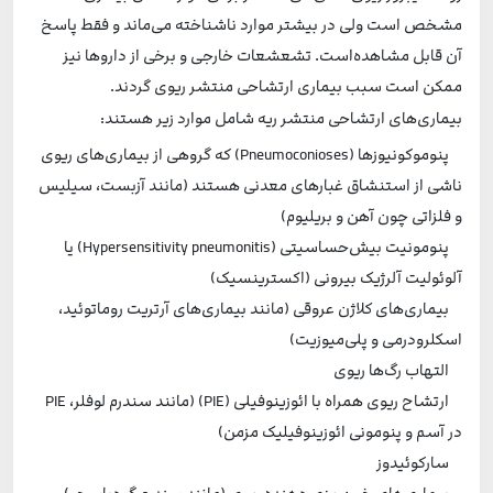
مشخص است ولی در بیشتر موارد ناشناخته می‌ماند و فقط پاسخ
آن قابل مشاهده‌است. تشعشعات خارجی و برخی از داروها نیز
ممکن است سبب بیماری ارتشاحی منتشر ریوی گردند.
بیماری‌های ارتشاحی منتشر ریه شامل موارد زیر هستند:
پنوموکونیوزها (Pneumoconioses) که گروهی از بیماری‌های ریوی
ناشی از استنشاق غبارهای معدنی هستند (مانند آزبست، سیلیس
و فلزاتی چون آهن و بریلیوم)
پنومونیت بیش‌حساسیتی (Hypersensitivity pneumonitis) یا
آلوئولیت آلرژیک بیرونی (اکسترینسیک)
بیماری‌های کلاژن عروقی (مانند بیماری‌های آرتریت روماتوئید،
اسکلرودرمی و پلی‌میوزیت)
التهاب رگ‌ها ریوی
ارتشاح ریوی همراه با ائوزینوفیلی (PIE) (مانند سندرم لوفلر، PIE
در آسم و پنومونی ائوزینوفیلیک مزمن)
سارکوئیدوز