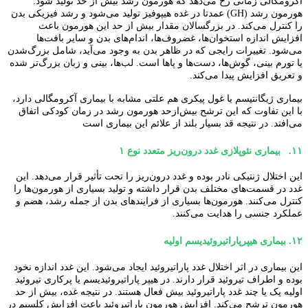
آکرومگالی زمانی رخ می‌دهد که هورمون رشد بیش از حد تولید شود.
هورمون رشد (GH) عمدتا در غده هیپوفیز تولید می‌شود و رشد فیزیکی بدن
را کنترل می‌کند. در بزرگسالان مقدار بیش از حد این هورمون باعث
افزایش اندازه استخوان‌ها، غضروف‌ها، اندام‌های بدن و سایر بافت‌ها
می‌شود. تغییرات رایجی که در ظاهر بدن به وجود می‌آید، شامل بزرگ‌شدن
یا تورم بینی، گوش‌ها، دست‌ها و پاها است. لب‌ها، بینی و زبان بزرگ‌تر شده
و تعریق افزایش پیدا می‌کند.
بیماری ژیگانتیسم یا غول پیکری هم علتی مشابه با بیماری آکرومگالی دارد،
با این تفاوت که این ترشح بیش‌ازحد هورمون رشد در زمان کودکی اتفاق
می‌افتد. در نتیجه قد بسیار بلند از علائم این بیماری است
۱۱.
بیماری نئوپلازی غدد درون‌ریز متعدد نوع ۱
این اختلال ژنتیکی نادر بوده و غدد درون‌ریز را تحت تأثیر قرار می‌دهد. این
غدد در قسمت‌های مختلف بدن قرار داشته و تولید بسیاری از هورمون‌ها را
کنترل می‌کنند. هورمون‌ها بسیاری از فرایندهای بدن از جمله رشد، هضم و
عملکرد جنسی را هدایت می‌کنند.
۱۲.
بیماری هیپرپاراتیروئیدیسم اولیه
این بیماری در اثر اختلال غدد پاراتیروئید ایجاد می‌شود. این غدد اندازه نخود
بوده و اطراف تیروئید قرار دارند. در هیپر پاراتیروئیدیسم یا پرکاری تیروئید
اولیه یک یا چند غدد پاراتیروئید بیش فعال هستند. در نتیجه غده، بیش از حد
هورمون ترشح می‌کند. افزایش هورمون پاراتیروئید باعث افزایش کلسیم در