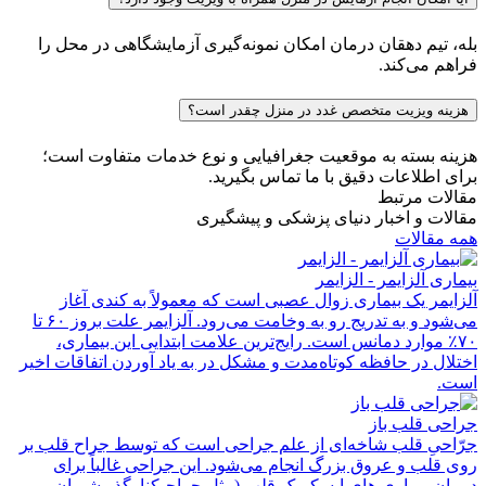
بله، تیم دهقان درمان امکان نمونه‌گیری آزمایشگاهی در محل را
فراهم می‌کند.
هزینه ویزیت متخصص غدد در منزل چقدر است؟
هزینه بسته به موقعیت جغرافیایی و نوع خدمات متفاوت است؛
برای اطلاعات دقیق با ما تماس بگیرید.
مقالات مرتبط
مقالات و اخبار دنیای پزشکی و پیشگیری
همه مقالات
بیماری آلزایمر - الزایمر
آلزایمر یک بیماری زوال عصبی است که معمولاً به کندی آغاز
می‌شود و به تدریج رو به وخامت می‌رود. آلزایمر علت بروز ۶۰ تا
۷۰٪ موارد دمانس است. رایج‌ترین علامت ابتدایی این بیماری،
اختلال در حافظه کوتاه‌مدت و مشکل در به یاد آوردن اتفاقات اخیر
است.
جراحی قلب باز
جرّاحیِ قلب شاخه‌ای از علم جراحی است که توسط جراح قلب بر
روی قلب و عروق بزرگ انجام می‌شود. این جراحی غالباً برای
درمان بیماری های ایسکمیک قلب (مثل جراحیکنارگذر شریان