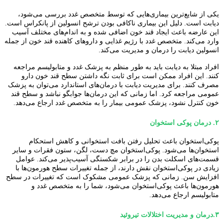
یکی از شایع‌ترین بیماری‌هایی که توسط متخصص غدد بررسی می‌شود،
دیابت است. دلیل این بیماری ناکافی بودن ترشح انسولین از پانکراس است.
این عارضه باعث ایجاد قند خون اضافی شده و به اندام‌های مختلف آسیب
وارد می‌کند. متخصص غدد با رژیم غذایی و داروهای کاهنده قند خون از جمله
انسولین دیابت را درمان و مدیریت می‌کند.
افراد مبتلا به دیابت باید به طور منظم به پزشک غدد و متابولیسم مراجعه
کنند. این افراد ممکن است برای ثابت نگه داشتن سطح قند خون دارو
مصرف کنند. برای مدیریت دیابت با درمان‌های استاندارد می‌توان به پزشک
عمومی مراجعه کرد. اما زمانی که این درمان‌ها جوابگو نباشد و سطح قند
خون کنترل نشود، پزشک عمومی بیمار را به متخصص غدد ارجاع می‌دهد.
۲.
درمان پوکی استخوان
پوکی‌استخوان باعث تحلیل رفتن بافت استخوانی و کاهش استحکام
استخوان‌ها می‌شود. پوکی‌استخوان مچ دست، لگن، ستون فقرات و سایر
قسمت‌های اسکلت بدن را در برابر شکستگی آسیب‌پذیر می‌کند. عوامل
زیادی در پوکی‌استخوان نقش دارند، از جمله تغییرات سطح هورمون‌ها با
افزایش سن. زمانی که پزشک عمومی مشکوک است که تغییرات در سطح
هورمون‌ها باعث پوکی‌استخوان می‌شود، شما را به متخصص غدد و
متابولیسم ارجاع می‌دهد.
۳.
درمان و مدیریت اختلالات تیروئید