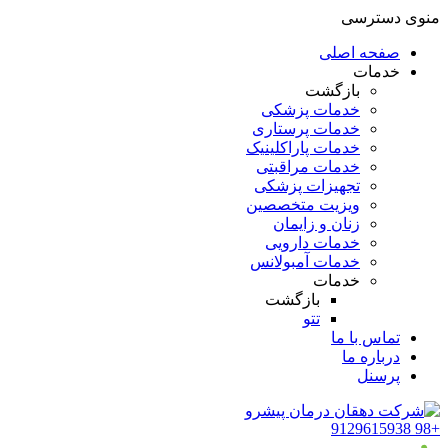
منوی دسترسی
صفحه اصلی
خدمات
بازگشت
خدمات پزشکی
خدمات پرستاری
خدمات پاراکلینیک
خدمات مراقبتی
تجهیزات پزشکی
ویزیت متخصصین
زنان و زایمان
خدمات دارویی
خدمات آمبولانس
خدمات
بازگشت
تتو
تماس با ما
درباره ما
پرسنل
9129615938
+98