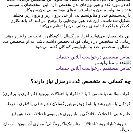
که در مورد غدد و هورمون‌های بدن تخصص دارد. این متخصصان با سیستم
غدد و متابولیسم بدن و تمام فرایندهای بیوشیمیایی بدن سروکار
دارند.سیستم غدد و متابولیسم بدن از غدد درون ریز و برون ریز مختلفی
تشکیل شده‌است. این غدد هورمون‌هایی را ترشح می‌کنند که با همکاری
یکدیگر عملکرد اندام‌های مختلف بدن را تنظیم می‌کنند.
این متخصصان می‌توانند افراد بزرگسال یا کودکان را تحت مداوا قرار دهند.
زمانی که متخصص در درمان کودک تخصص داشته باشد، به او متخصص غدد
اطفال یا متخصص غدد و متابولیسم کودکان گفته می‌شود.
تماس مستقیم
درخواست آنلاین خدمات
تماس مستقیم
درخواست آنلاین خدمات
چه کسانی به متخصص غدد درمنزل نیاز دارند؟
افراد مبتلا به دیابت نوع 1 یا 2 / افراد با اختلالات تیروئید (کم کاری یا پرکاری)
کودکان با تاخیررشد یا بلوغ زودرس/بزرگسالان دچارچاقی یا لاغری مفرط
خانم هایی با اختلالات قائدگی یا ناباروری هورمونی/اختلالات غدد هیپوفیز
تیروئید/پاراتیروئید/اختلالات متابولیک/آکرومگالی/ بیماری آدیسون/ سرطان
آدرنال