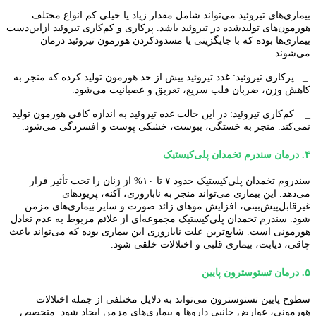
بیماری‌های تیروئید می‌تواند شامل مقدار زیاد یا خیلی کم انواع مختلف
هورمون‌های تولیدشده در تیروئید باشد. پرکاری و کم‌کاری تیروئید ازاین‌دست
بیماری‌ها بوده که با جایگزینی یا مسدودکردن هورمون تیروئید درمان
می‌شوند.
_ پرکاری تیروئید: غدد تیروئید بیش از حد هورمون تولید کرده که منجر به
کاهش وزن، ضربان قلب سریع، تعریق و عصبانیت می‌شود.
_ کم‌کاری تیروئید: در این حالت غده تیروئید به اندازه کافی هورمون تولید
نمی‌کند. منجر به خستگی، یبوست، خشکی پوست و افسردگی می‌شود.
۴.
درمان سندرم تخمدان پلی‌کیستیک
سندروم تخمدان پلی‌کیستیک حدود ۷ تا ۱۰% از زنان را تحت تأثیر قرار
می‌دهد. این بیماری می‌تواند منجر به ناباروری، آکنه، پریودهای
غیرقابل‌پیش‌بینی، افزایش موهای زائد صورت و سایر بیماری‌های مزمن
شود. سندرم تخمدان پلی‌کیستیک مجموعه‌ای از علائم مربوط به عدم تعادل
هورمونی است. شایع‌ترین علت ناباروری این بیماری بوده که می‌تواند باعث
چاقی، دیابت، بیماری قلبی و اختلالات خلقی شود.
۵. درمان تستوسترون پایین
سطوح پایین تستوسترون می‌تواند به دلایل مختلفی از جمله اختلالات
هورمونی، عوارض جانبی داروها و بیماری‌های مزمن ایجاد شود. متخصص