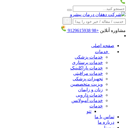
مشاوره آنلاین
+98
9129615938
صفحه اصلی
خدمات
خدمات پزشکی
خدمات پرستاری
خدمات پاراکلینیک
خدمات مراقبتی
تجهیزات پزشکی
ویزیت متخصصین
زنان و زایمان
خدمات دارویی
خدمات آمبولانس
خدمات
تتو
تماس با ما
درباره ما
پرسنل