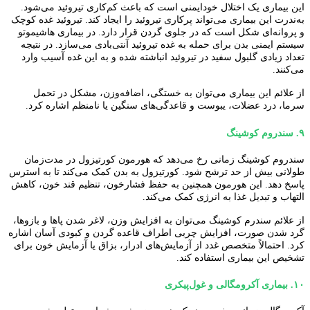
این بیماری یک اختلال خودایمنی است که باعث کم‌کاری تیروئید می‌شود.
به‌ندرت این بیماری می‌تواند پرکاری تیروئید را ایجاد کند. تیروئید غده کوچک
و پروانه‌ای شکل است که در جلوی گردن قرار دارد. در بیماری هاشیموتو
سیستم ایمنی بدن برای حمله به غده تیروئید آنتی‌بادی می‌سازد. در نتیجه
تعداد زیادی گلبول سفید در تیروئید انباشته شده و به این غده آسیب وارد
می‌کنند.
از علائم این بیماری می‌توان به خستگی، اضافه‌وزن، مشکل در تحمل
سرما، درد عضلات، یبوست و قاعدگی‌های سنگین یا نامنظم اشاره کرد.
۹.
سندروم کوشینگ
سندروم کوشینگ زمانی رخ می‌دهد که هورمون کورتیزول در مدت‌زمان
طولانی بیش از حد ترشح شود. کورتیزول به بدن کمک می‌کند تا به استرس
پاسخ دهد. این هورمون همچنین به حفظ فشارخون، تنظیم قند خون، کاهش
التهاب و تبدیل غذا به انرژی کمک می‌کند.
از علائم سندرم کوشینگ می‌توان به افزایش وزن، لاغر شدن پاها و بازوها،
گرد شدن صورت، افزایش چربی اطراف قاعده گردن و کبودی آسان اشاره
کرد. احتمالاً متخصص غدد از آزمایش‌های ادرار، بزاق یا آزمایش خون برای
تشخیص این بیماری استفاده کند.
۱۰.
بیماری آکرومگالی و غول‌پیکری