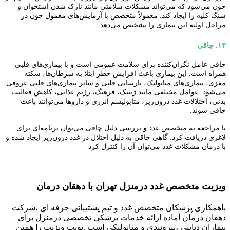
خون می‌شود که می‌تواند مشکلات سلامتی مانند نازک شدن استخوان و
سنگ کلیه را ایجاد کند. معمولاً متخصص با آزمایش‌های معمول خون در
مراحل اولیه این بیماری را تشخیص می‌دهد.
۱۳
.
چاقی
چاقی عامل نگران‌کننده برای سلامت عمومی است و با بیماری‌های قلبی
همراه است. این بیماری باعث افزایش خطر ابتلا به سرطان‌ها، سکته
مغزی، بیماری‌های متابولیک، نارسایی قلبی و سایر بیماری‌های قلبی عروقی
می‌شود. عوامل مختلفی مانند ژنتیک، فرهنگ، رژیم غذایی، کاهش فعالیت
بدنی، اختلالات غدد درون‌ریز، متابولیسم انرژی و داروها می‌توانند باعث
چاقی شوند.
با مراجعه به متخصص غدد و بررسی دلیل چاقی می‌توان برنامه‌ای برای
لاغری دریافت کرد. گاهی چاقی به دلیل اختلال در غدد درون‌ریز ایجاد شده و
با درمان مشکلات غدد می‌توان آن را کنترل کرد
ویزیت متخصص غدد درمنزل تهران با دهقان درمان
باهمکاری پزشکان متخصص غدد و تیم پشتیبانی حرفه ای ،شرکت
دهقان درمان آماده ارائه خدمات پزشکی تخصصی درمنزل برای
بیماران دیابتی ،تیروئیدی و متابولیکی است .نوبت ویزیت را همین