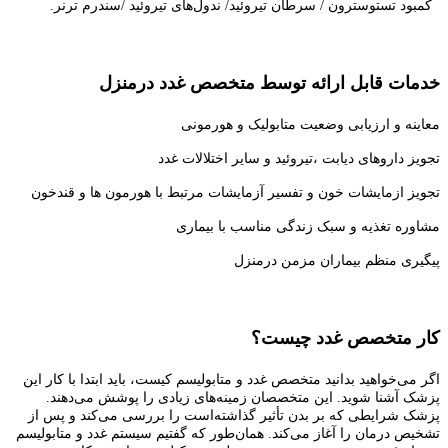
کمبود تستوسترون / سرطان تیروئید/ ندول‌های تیروئید /سندرم ترنر.
خدمات قابل ارائه توسط متخصص غدد درمنزل
معاینه و ارزیابی وضعیت متابولیک و هورمونی
تجویز داروهای دیابت ،تیروئید و سایر اختلالات غدد
تجویز ازمایشات خون و تفسیر آزمایشات مرتبط با هورمون ها و قندخون
مشاوره تغذیه و سبک زندگی مناسب با بیماری
پیگیری منظم بیماران مزمن درمنزل
کار متخصص غدد چیست؟
اگر می‌خواهید بدانید متخصص غدد و متابولیسم کیست، باید ابتدا با کار این
پزشک آشنا شوید. این متخصصان زمینه‌های زیادی را پوشش می‌دهند.
پزشک شرایطی که بر بدن تأثیر گذاشته‌است را بررسی می‌کند و پس از
تشخیص درمان را آغاز می‌کند. همان‌طور که گفتیم سیستم غدد و متابولیسم