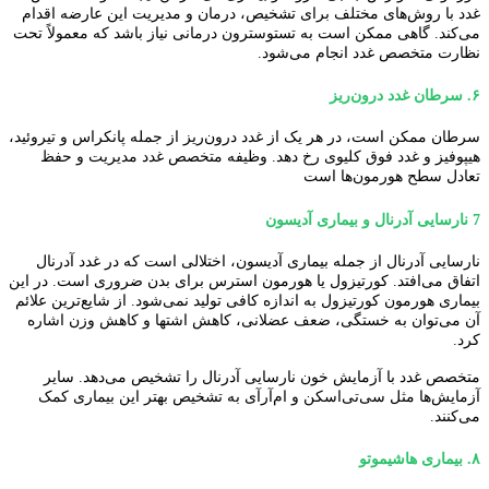
غدد با روش‌های مختلف برای تشخیص، درمان و مدیریت این عارضه اقدام
می‌کند. گاهی ممکن است به تستوسترون درمانی نیاز باشد که معمولاً تحت
نظارت متخصص غدد انجام می‌شود.
۶.
سرطان غدد درون‌ریز
سرطان ممکن است، در هر یک از غدد درون‌ریز از جمله پانکراس و تیروئید،
هیپوفیز و غدد فوق کلیوی رخ دهد. وظیفه متخصص غدد مدیریت و حفظ
تعادل سطح هورمون‌ها است
7
نارسایی آدرنال و بیماری آدیسون
نارسایی آدرنال از جمله بیماری آدیسون، اختلالی است که در غدد آدرنال
اتفاق می‌افتد. کورتیزول یا هورمون استرس برای بدن ضروری است. در این
بیماری هورمون کورتیزول به اندازه کافی تولید نمی‌شود. از شایع‌ترین علائم
آن می‌توان به خستگی، ضعف عضلانی، کاهش اشتها و کاهش وزن اشاره
کرد.
متخصص غدد با آزمایش خون نارسایی آدرنال را تشخیص می‌دهد. سایر
آزمایش‌ها مثل سی‌تی‌اسکن و ام‌آرآی به تشخیص بهتر این بیماری کمک
می‌کنند.
۸.
بیماری هاشیموتو