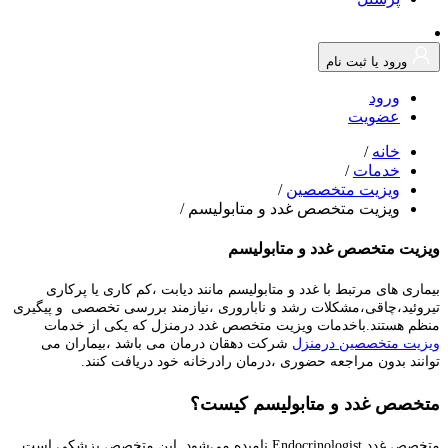
ورود یا ثبت نام
ورود
عضویت
خانه
/
خدمات
/
ویزیت متخصصین
/
ویزیت متخصص غدد و متابولیسم
/
ویزیت متخصص غدد و متابولیسم
بیماری های مرتبط با غدد و متابولیسم مانند دیابت ،کم کاری یا پرکاری
تیروئید،چاقی،مشکلات رشد و ناباروری ،نیازمند بررسی تخصصی و پیگیری
منظم هستند.باخدمات ویزیت متخصص غدد درمنزل که یکی از خدمات
ویزیت متخصصین درمنزل
شرکت دهقان درمان می باشد ،بیماران می
توانند بدون مراجعه حضوری ،درمان رادرخانه خود دریافت کنند.
متخصص غدد و متابولیسم کیست؟
متخصص غدد Endocrinologist نامیده می‌شود. این متخصص پزشکی است