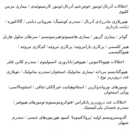
اختلالات آدرنال/تومور خوش‌خیم آدرنال/تومور کارسینوئیدی / بیماری مزمن
کلیوی
هیپرپلازی مادرزادی آدرنال / سندرم کوشینگ/ نفروپاتی دیابتی / گالاکتوره /
دیابت بارداری
گواتر / بیماری گریوز / بیماری هاشیموتو/هیرسوتیسم / سرطان سلول هارتل
هیپر کلسمی / پرکاری پاراتیروئید/ پرکاری تیروئید/ کم‌کاری تیروئید /
هیپوگلیسمی
اختلالات هیپوتالاموس / هیپوفیز/ناباروری /انسولینوم / سندرم کلاین فلتر
هیپوگنادیسم مردانه /بیماری متابولیک استخوان/سندرم متابولیک / نئوپلازی
غدد درون‌ریز نوع ۱
تومورهای نورواندوکرین / استئاتوهپاتیت غیرالکلی/چاقی / استئومالاسی/
پوکی استخوان
اختلالات غدد درون‌ریز پانکراس /فئوکروموسیتوم/تومورهای هیپوفیز /
سندرم تخمدان پلی‌کیستیک
آلدوسترونیسم اولیه /پرولاکتینوما/ کمبود هورمون‌های جنسی / سندرم
شیهان