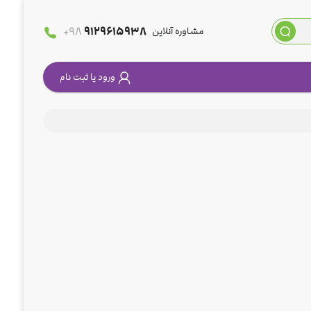
+98
9129615938
مشاوره آنلاین
ورود یا ثبت نام