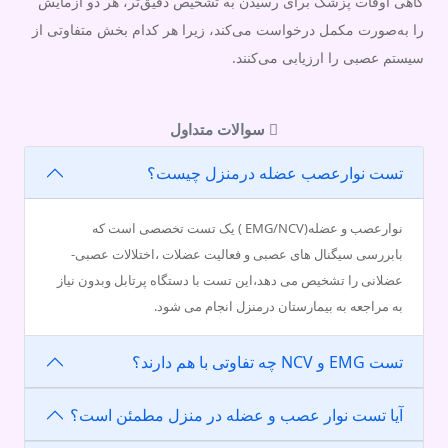
گاهی اوقات پزشک برای رسیدن به تشخیص دقیق‌تر، هر دو آزمایش
را به‌صورت مکمل درخواست می‌کند، زیرا هر کدام بخش متفاوتی از
سیستم عصبی را ارزیابی می‌کنند.
سوالات متداول
تست نوارعصب عضله درمنزل چیست؟
نوارعصب و عضله(EMG/NCV ) یک تست تخصصی است که
بابررسی سیگنال های عصبی و فعالیت عضلات ،اختلالات عصبی-
عضلانی را تشخیص می دهد،این تست با دستگاه پرتابل وبدون نیاز
به مراجعه به بیمارستان درمنزل انجام می شود.
تست EMG و NCV چه تفاوتی با هم دارند؟
آیا تست نوار عصب و عضله در منزل مطمئن است؟