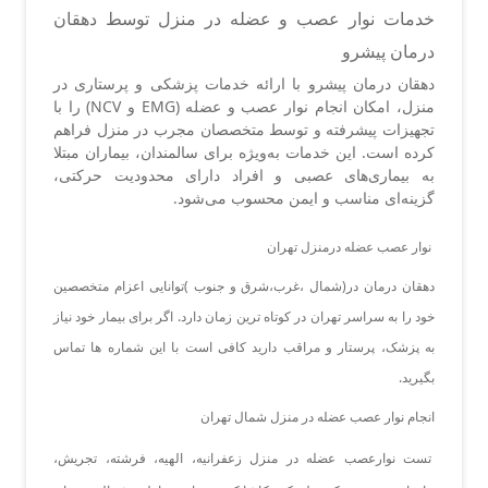
خدمات نوار عصب و عضله در منزل توسط دهقان
درمان پیشرو
دهقان درمان پیشرو با ارائه خدمات پزشکی و پرستاری در
منزل، امکان انجام نوار عصب و عضله (EMG و NCV) را با
تجهیزات پیشرفته و توسط متخصصان مجرب در منزل فراهم
کرده است. این خدمات به‌ویژه برای سالمندان، بیماران مبتلا
به بیماری‌های عصبی و افراد دارای محدودیت حرکتی،
گزینه‌ای مناسب و ایمن محسوب می‌شود.
نوار عصب عضله درمنزل تهران
دهقان درمان در(شمال ،غرب،شرق و جنوب )توانایی اعزام متخصصین
خود را به سراسر تهران در کوتاه ترین زمان دارد. اگر برای بیمار خود نیاز
به پزشک، پرستار و مراقب دارید کافی است با این شماره ها تماس
بگیرید.
انجام نوار عصب عضله در منزل شمال تهران
تست نوارعصب عضله در منزل زعفرانیه، الهیه، فرشته، تجریش،