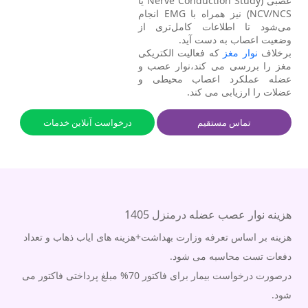
عصبی (Nerve Conduction Study یا
NCV/NCS) نیز همراه با EMG انجام
می‌شود تا اطلاعات کامل‌تری از
وضعیت اعصاب به دست آید.
برخلاف
نوار مغز
که فعالیت الکتریکی
مغز را بررسی می کند،نوار عصب و
عضله عملکرد اعصاب محیطی و
عضلات را ارزیابی می کند.
تماس مستقیم
درخواست آنلاین خدمات
هزینه نوار عصب عضله درمنزل 1405
هزینه بر اساس تعرفه وزارت بهداشت+هزینه های ایاب ذهاب و تعداد
دفعات تست محاسبه می شود.
درصورت درخواست بیمار برای فاکتور 70% مبلغ پرداختی فاکتور می
شود.