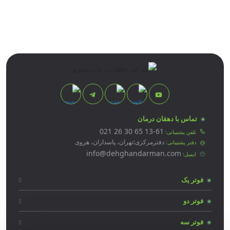
واتس اپ
تلگرام
اینستاگرام
یوتیوب
تماس با دهقان درمان
021 26 30 65 13-61
تلفن پشتیبانی:
دفترمرکزی:تهران، پاسداران، هروی
دفتر پشتیبانی:
info@dehghandarman.com
ایمیل:
فوتر یک
فوتر دو
فوتر سه