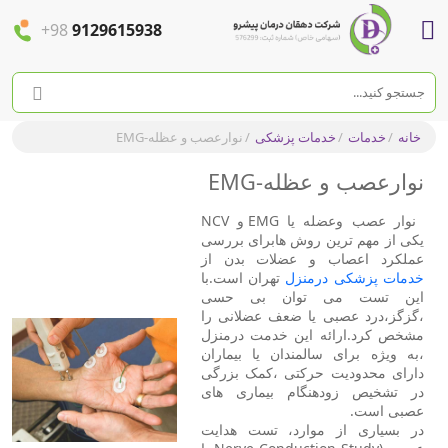
+98
9129615938
خانه
/
خدمات
/
خدمات پزشکی
/
نوارعصب و عظله-EMG
نوارعصب و عظله-EMG
نوار عصب وعضله یا EMG و NCV
یکی از مهم ترین روش هابرای بررسی
عملکرد اعصاب و عضلات بدن از
خدمات پزشکی درمنزل
تهران است.با
این تست می توان بی حسی
،گزگز،درد عصبی یا ضعف عضلانی را
مشخص کرد.ارائه این خدمت درمنزل
،به ویژه برای سالمندان یا بیماران
دارای محدودیت حرکتی ،کمک بزرگی
در تشخیص زودهنگام بیماری های
عصبی است.
در بسیاری از موارد، تست هدایت