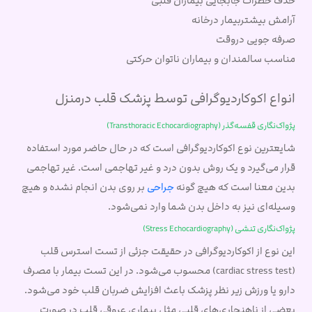
حذف خطرات جابجایی بیماران قلبی
آرامش بیشتربیمار درخانه
صرفه جویی دروقت
مناسب سالمندان و بیماران ناتوان حرکتی
انواع اکوکاردیوگرافی توسط پزشک قلب درمنزل
پژواک‌نگاری قفسه‌گذر (Transthoracic Echocardiography)
شایعترین نوع اکوکاردیوگرافی است که در حال حاضر مورد استفاده
قرار می‌گیرد و یک روش بدون درد و غیر تهاجمی است. غیر تهاجمی
بدین معنا است که هیچ گونه
جراحی
بر روی بدن انجام نشده و هیچ
وسیله‌ای نیز به داخل بدن شما وارد نمی‌شود.
پژواک‌نگاری تنشی (Stress Echocardiography)
این نوع از اکوکاردیوگرافی در حقیقت جزئی از تست استرس قلب
(cardiac stress test) محسوب می‌شود. در این تست بیمار با مصرف
دارو یا ورزش زیر نظر پزشک باعث افزایش ضربان قلب خود می‌شود.
بعضی از ناهنجاری‌های قلبی مثل بیماری عروقی قلب در صورت