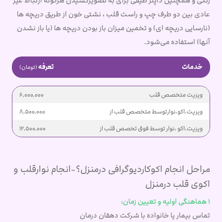
رنگی و همچنین داپلر طیفی برای به تصویرکشیدن هرگونه ارتباط غیر
عادی بین دو طرف چپ و راست قلب ، نشتی خون از طریق دریچه ها
(نارسایی دریچه ای) و تخمین میزان باز بودن دریچه ها (یا باز نشدن
آنها) استفاده می‌شود.
خدمات
تعرفه
(تومان)
ویزیت متخصص قلب
6,000,000
ویزیت،اکو،نوارتوسط متخصص قلب از
8,500,000
ویزیت،اکو ،نوار توسط فوق تخصص قلب از
12,500,000
مراحل انجام اکوکاردیوگرافی درمنزل؟-انجام نوارقلب و
اکوی قلب درمنزل
1 هماهنگی اولیه و تعیین زمان:
تماس بیمار یا خانواده با شرکت دهقان درمان