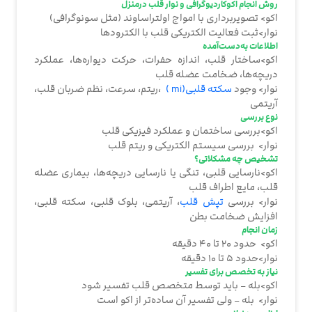
روش انجام اکوکاردیوگرافی و نوار قلب درمنزل
اکو> تصویربرداری با امواج اولتراساوند (مثل سونوگرافی)
نوار>ثبت فعالیت الکتریکی قلب با الکترودها
اطلاعات به‌دست‌آمده
اکو>ساختار قلب، اندازه حفرات، حرکت دیواره‌ها، عملکرد
دریچه‌ها، ضخامت عضله قلب
نوار> وجود
سکته قلبی(mi )
،ریتم، سرعت، نظم ضربان قلب،
آریتمی
نوع بررسی
اکو>بررسی ساختمان و عملکرد فیزیکی قلب
نوار> بررسی سیستم الکتریکی و ریتم قلب
تشخیص چه مشکلاتی؟
اکو>نارسایی قلبی، تنگی یا نارسایی دریچه‌ها، بیماری عضله
قلب، مایع اطراف قلب
نوار> بررسی
تپش قلب
، آریتمی، بلوک قلبی، سکته قلبی،
افزایش ضخامت بطن
زمان انجام
اکو> حدود ۲۰ تا ۴۰ دقیقه
نوار>حدود ۵ تا ۱۰ دقیقه
نیاز به تخصص برای تفسیر
اکو>بله – باید توسط متخصص قلب تفسیر شود
نوار> بله – ولی تفسیر آن ساده‌تر از اکو است