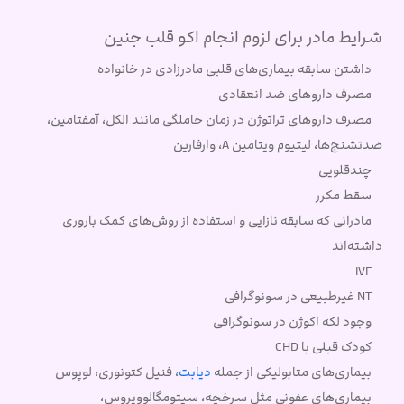
شرایط مادر برای لزوم انجام اکو قلب جنین
داشتن سابقه بیماری‌های قلبی مادرزادی در خانواده
مصرف داروهای ضد انعقادی
مصرف داروهای تراتوژن در زمان حاملگی مانند الکل، آمفتامین،
ضدتشنج‌ها، لیتیوم ویتامین A، وارفارین
چندقلویی
سقط مکرر
مادرانی که سابقه نازایی و استفاده از روش‌های کمک باروری
داشته‌اند
IVF
NT غیرطبیعی در سونوگرافی
وجود لکه اکوژن در سونوگرافی
کودک قبلی با CHD
بیماری‌های متابولیکی از جمله
دیابت
، فنیل کتونوری، لوپوس
بیماری‌های عفونی مثل سرخچه، سیتومگالوویروس،