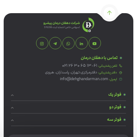
تماس با دهقان درمان
021 26 30 65 13-61
تلفن پشتیبانی:
دفترمرکزی:تهران، پاسداران، هروی
دفتر پشتیبانی:
info@dehghandarman.com
ایمیل:
فوتر یک
فوتر دو
فوتر سه