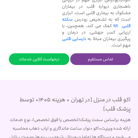
ناهنجاری دیواره قلب در بیماران
مشکوک به بیماری قلبی است. ابزاری
است که به تشخیص زودرس
سکته
قلبی MI
کمک می کند. همچنین، با
ارزیابی کسر جهشی، در درمان و
پیگیری بیماران مبتلا به
نارسایی قلبی
مهم است.
تماس مستقیم
درخواست آنلاین خدمات
اکو قلب در منزل [در تهران + هزینه 1405+ توسط
پزشک قلب]
هزینه براساس سمت پزشک(تخصص یا فوق تخصص)، نوع خدمات
ارائه شده ویزیت+اکو +نوار، ساعت ماندگاری و ایاب ذهاب محاسبه
می شود و دستگاه ها تماما دیجیتال با بهترین برندها بصورت پرتابل