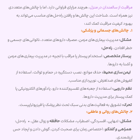
مراقبت از سالمندان در منزل
، هرچند مزایای فراوانی دارد، اما با چالش‌های متعددی
نیز همراه است. شناخت این چالش‌ها و یافتن راه‌حل‌های مناسب می‌تواند به
بهبود کیفیت مراقبت کمک کند:
1. چالش‌های جسمانی و پزشکی:
مشکل:
مدیریت بیماری‌های مزمن، مصرف داروهای متعدد، ناتوانی‌های جسمی و
خطر افتادن.
راه‌حل:
پرستار متخصص
: استخدام پرستار یا مراقب با تجربه در مدیریت بیماری‌های مزمن
و آشنا به داروها.
ایمن‌سازی محیط:
حذف موانع، نصب دستگیره در حمام و توالت، استفاده از
کفپوش‌های ضدلغزش، نورپردازی مناسب.
نظم دارویی:
استفاده از جعبه‌های تقسیم‌کننده دارو، یادآورهای الکترونیکی یا
کمک پرستار برای مدیریت داروها.
تحرک:
تشویق به فعالیت‌های بدنی سبک تحت نظر پزشک یا فیزیوتراپیست.
2. چالش‌های روانی و عاطفی:
مشکل
: تنهایی، افسردگی، اضطراب، مشکلات
حافظه
و زوال عقل. * راه‌حل:
همراهی و گفتگو
: اختصاص زمان برای صحبت کردن، گوش دادن و ایجاد حس
ارزشمندی.