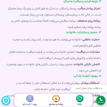
3. توجه فردی و مراقبت متمرکز:
تمرکز بیشتر مراقب
: پرستار یا مراقب در منزل به طور کامل بر روی یک بیمار متمرکز
است، در حالی که در بیمارستان، پرستاران مسئول چندین بیمار هستند.
برنامه‌ریزی منعطف
: برنامه مراقبتی می‌تواند کاملاً متناسب با نیازهای خاص و
برنامه روزانه بیمار تنظیم شود.
4. حضور و مشارکت خانواده:
حمایت عاطفی:
خانواده می‌توانند به طور مداوم در کنار بیمار باشند و حمایت
عاطفی لازم را فراهم کنند.
مشارکت در مراقبت:
اعضای خانواده می‌توانند در فرایند مراقبت مشارکت فعال
داشته باشند و آموزش‌های لازم را از پرستار دریافت کنند.
کاهش نگرانی خانواده:
حضور بیمار در منزل، نگرانی‌های خانواده در مورد وضعیت
او را کاهش می‌دهد.
5. بهبود کیفیت زندگی:
استقلال بیشتر
: بیمار می‌تواند تا حد امکان استقلال خود را حفظ کند و در
به دهقان درمان خوش آمدید
تصمیم‌گیری‌های مربوط به مراقبت خود نقش داشته باشد.
حفظ ارتباطات اجتماعی:
امکان ملاقات با دوستان و آشنایان به راحتی فراهم است.
تمرکز بر بهبودی
: محیط آرام خانه به تمرکز بر بهبودی و سلامت روانی کمک
خانه
پزشک و مشاور
ورود / ثبت نام