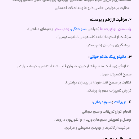
نظارت بر عوارض جانبی داروها و تداخلات احتمالی
2. مراقبت از زخم و پوست:
پانسمان انواع زخم‌ها
(جراحی،
سوختگی
،
زخم بستر
، زخم‌های دیابتی).
مراقبت از استوما (مانند کلستومی، ایلئوستومی).
پیشگیری و درمان زخم بستر.
3.
مانیتورینگ علائم حیاتی
:
اندازه‌گیری و ثبت منظم فشار خون، ضربان قلب، تعداد تنفس، درجه حرارت و
سطح اکسیژن خون.
نظارت بر سطح قند خون (در بیماران دیابتی).
گزارش تغییرات مهم به پزشک.
4.
تزریقات
و
سرم‌درمانی
:
انجام انواع تزریقات و سرم درمانی
وصل و تعویض سرم‌های وریدی و انفوزیون داروها.
مراقبت از کاتترهای وریدی محیطی و مرکزی.