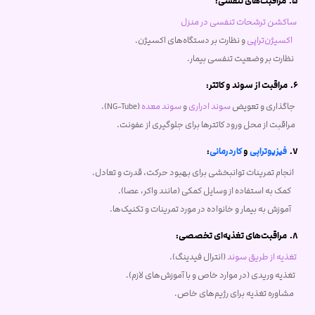
5. مراقبت‌های تنفسی:
ساکشن ترشحات تنفسی در منزل
اکسیژن‌تراپی
و نظارت بر دستگاه‌های اکسیژن.
نظارت بر وضعیت تنفسی بیمار.
6. مراقبت از سوند و کاتتر:
جاگذاری و تعویض
سوند ادراری
و
سوند معده
(NG-Tube).
مراقبت از محل ورود کاتترها برای جلوگیری از عفونت.
7.
فیزیوتراپی
و
کاردرمانی
:
انجام تمرینات توانبخشی برای بهبود حرکت، قدرت و تعادل.
کمک به استفاده از وسایل کمکی (مانند واکر، عصا).
آموزش به بیمار و خانواده در مورد تمرینات و تکنیک‌ها.
8. مراقبت‌های تغذیه‌ای تخصصی:
تغذیه از طریق سوند
(انترال فیدینگ).
تغذیه وریدی (در موارد خاص و با آموزش‌های لازم).
مشاوره تغذیه برای رژیم‌های خاص.