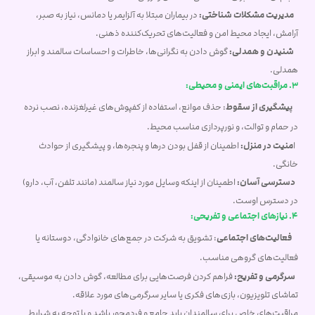
مدیریت مشکلات شناختی:
در بیماران مبتلا به آلزایمر یا دمانس، نیاز به صبر،
آرامش، ایجاد محیط امن و فعالیت‌های تحریک‌کننده ذهنی.
شنیدن و همدلی:
گوش دادن به نگرانی‌ها، خاطرات و احساسات سالمند و ابراز
همدلی.
3. مراقبت‌های ایمنی و محیطی:
پیشگیری از سقوط
: حذف موانع، استفاده از کفپوش‌های غیرلغزنده، نصب نرده
در حمام و توالت، و نورپردازی مناسب محیط.
ا
منیت در منزل:
اطمینان از قفل بودن درها و پنجره‌ها، و پیشگیری از حوادث
خانگی.
دسترسی آسان:
اطمینان از اینکه وسایل مورد نیاز سالمند (مانند تلفن، آب، دارو)
در دسترس اوست.
4. نیازهای اجتماعی و تفریحی:
فعالیت‌های اجتماعی
: تشویق به شرکت در جمع‌های خانوادگی، دوستانه یا
فعالیت‌های گروهی مناسب.
سرگرمی و تفریح:
فراهم کردن فرصت‌هایی برای مطالعه، گوش دادن به موسیقی،
تماشای تلویزیون، بازی‌های فکری یا سایر سرگرمی‌های مورد علاقه.
مراقبت‌های خاص برای سالمندان باید جامع و فردمحور باشد و با توجه به شرایط