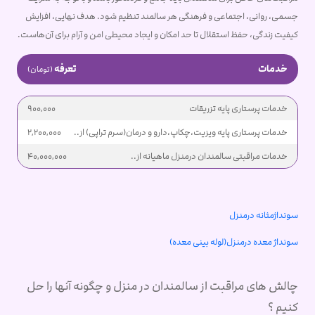
جسمی، روانی، اجتماعی و فرهنگی هر سالمند تنظیم شود. هدف نهایی، افزایش
کیفیت زندگی، حفظ استقلال تا حد امکان و ایجاد محیطی امن و آرام برای آن‌هاست.
خدمات
تعرفه
(تومان)
خدمات پرستاری پایه تزریقات
900,000
خدمات پرستاری پایه ویزیت،چکاپ،دارو و درمان(سرم تراپی) از..
2,200,000
خدمات مراقبتی سالمندان درمنزل ماهیانه از..
40,000,000
سونداژمثانه درمنزل
سونداژ معده درمنزل(لوله بینی معده)
چالش های مراقبت از سالمندان در منزل و چگونه آنها را حل
کنیم ؟