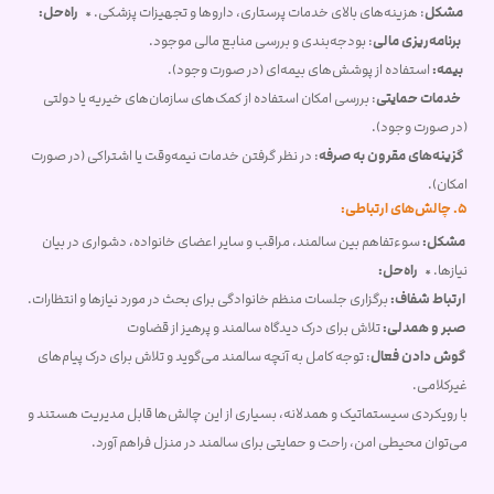
مشکل
: هزینه‌های بالای خدمات پرستاری، داروها و تجهیزات پزشکی. *
راه‌حل:
برنامه‌ریزی مالی
: بودجه‌بندی و بررسی منابع مالی موجود.
بیمه:
استفاده از پوشش‌های بیمه‌ای (در صورت وجود).
خدمات حمایتی
: بررسی امکان استفاده از کمک‌های سازمان‌های خیریه یا دولتی
(در صورت وجود).
گزینه‌های مقرون به صرفه
: در نظر گرفتن خدمات نیمه‌وقت یا اشتراکی (در صورت
امکان).
5. چالش‌های ارتباطی:
مشکل:
سوءتفاهم بین سالمند، مراقب و سایر اعضای خانواده، دشواری در بیان
نیازها. *
راه‌حل:
ارتباط شفاف:
برگزاری جلسات منظم خانوادگی برای بحث در مورد نیازها و انتظارات.
صبر و همدلی:
تلاش برای درک دیدگاه سالمند و پرهیز از قضاوت
گوش دادن فعال
: توجه کامل به آنچه سالمند می‌گوید و تلاش برای درک پیام‌های
غیرکلامی.
با رویکردی سیستماتیک و همدلانه، بسیاری از این چالش‌ها قابل مدیریت هستند و
می‌توان محیطی امن، راحت و حمایتی برای سالمند در منزل فراهم آورد.